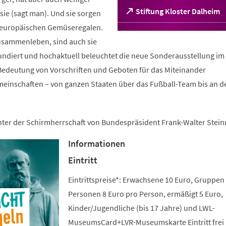
(Öffnet
Stiftung Kloster Dalheim
ie (sagt man). Und sie sorgen
in
n europäischen Gemüseregalen.
einem
sammenleben, sind auch sie
neuen
Tab)
fundiert und hochaktuell beleuchtet die neue Sonderausstellung im 
edeutung von Vorschriften und Geboten für das Miteinander
meinschaften – von ganzen Staaten über das Fußball-Team bis an d
unter der Schirmherrschaft von Bundespräsident Frank-Walter Stein
Informationen
Eintritt
Eintrittspreise*: Erwachsene 10 Euro, Gruppen
Personen 8 Euro pro Person, ermäßigt 5 Euro,
Kinder/Jugendliche (bis 17 Jahre) und LWL-
MuseumsCard+LVR-Museumskarte Eintritt frei 