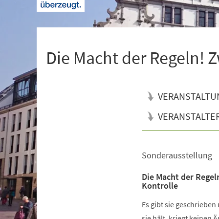
+
1
Die Macht der Regeln! Z
VERANSTALTU
VERANSTALTE
Sonderausstellung
Veranstaltungsinformationen
Die Macht der Regel
Kontrolle
Es gibt sie geschrieben
sie hält, kriegt keinen 