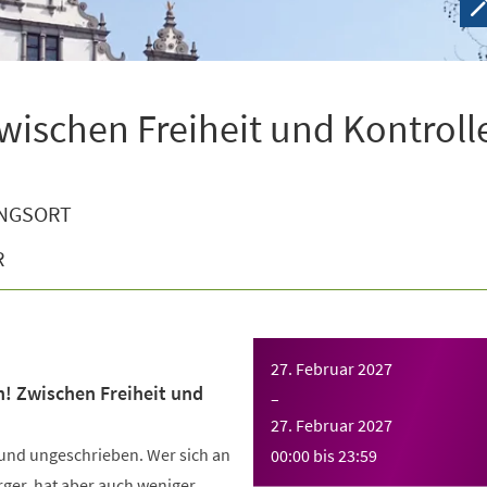
wischen Freiheit und Kontroll
NGSORT
R
27. Februar 2027
n! Zwischen Freiheit und
–
27. Februar 2027
 und ungeschrieben. Wer sich an
00:00
bis
23:59
Ärger, hat aber auch weniger