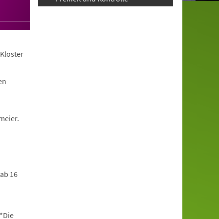
Kloster
en
meier.
 ab 16
*Die