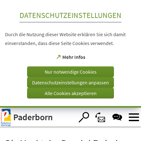
Inhalt anspringen
DATENSCHUTZEINSTELLUNGEN
Durch die Nutzung dieser Website erklären Sie sich damit
einverstanden, dass diese Seite Cookies verwendet.
(Öffnet
Mehr Infos
in
einem
Nur notwendige Cookies
neuen
Tab)
Datenschutzeinstellungen anpassen
Alle Cookies akzeptieren
Visuelle
Paderborn
Assistenzsoftware
öffnen.