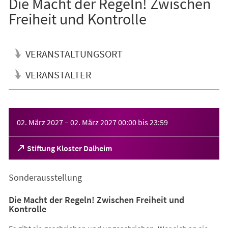
Die Macht der Regeln! Zwischen
Freiheit und Kontrolle
VERANSTALTUNGSORT
VERANSTALTER
Veranstaltungsinformationen
02. März 2027
–
02. März 2027
00:00
bis
23:59
(Öffnet
Stiftung Kloster Dalheim
in
einem
Sonderausstellung
neuen
Tab)
Die Macht der Regeln! Zwischen Freiheit und
Kontrolle