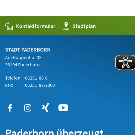
Kontaktformular
(Öffnet
Stadtplan
in
einem
neuen
Tab)
STADT PADERBORN
Am Hoppenhof 33
33104 Paderborn
Telefon:
05251 88-0
Fax:
05251 88-2000
Paderborn überzeugt.