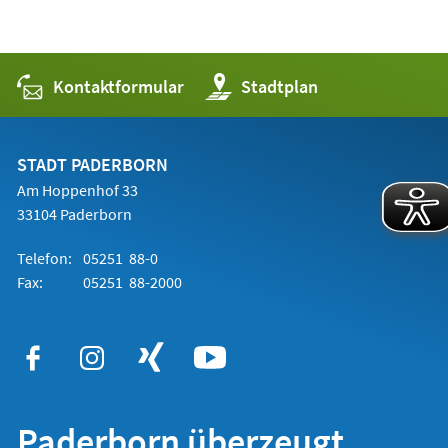
Kontaktformular
(Öffnet
Stadtplan
in
einem
neuen
Tab)
STADT PADERBORN
Am Hoppenhof 33
33104 Paderborn
Telefon:
05251 88-0
Fax:
05251 88-2000
Paderborn überzeugt.