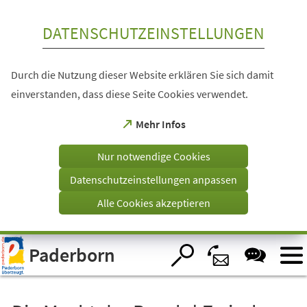
Inhalt anspringen
DATENSCHUTZEINSTELLUNGEN
Durch die Nutzung dieser Website erklären Sie sich damit
einverstanden, dass diese Seite Cookies verwendet.
(Öffnet
Mehr Infos
in
einem
Nur notwendige Cookies
neuen
Tab)
Datenschutzeinstellungen anpassen
Alle Cookies akzeptieren
Visuelle
Paderborn
Assistenzsoftware
öffnen.