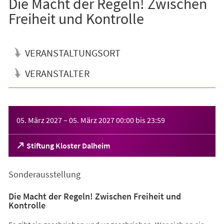
Die Macht der Regeln! Zwischen
Freiheit und Kontrolle
VERANSTALTUNGSORT
VERANSTALTER
Veranstaltungsinformationen
05. März 2027
–
05. März 2027
00:00
bis
23:59
(Öffnet
Stiftung Kloster Dalheim
in
einem
Sonderausstellung
neuen
Tab)
Die Macht der Regeln! Zwischen Freiheit und
Kontrolle