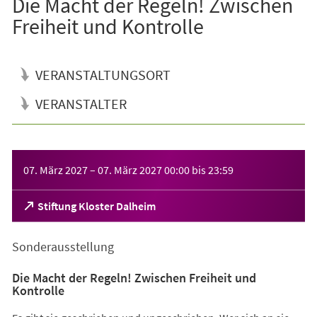
Die Macht der Regeln! Zwischen
Freiheit und Kontrolle
VERANSTALTUNGSORT
VERANSTALTER
Veranstaltungsinformationen
07. März 2027
–
07. März 2027
00:00
bis
23:59
(Öffnet
Stiftung Kloster Dalheim
in
einem
Sonderausstellung
neuen
Tab)
Die Macht der Regeln! Zwischen Freiheit und
Kontrolle