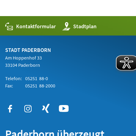
Kontaktformular
(Öffnet
Stadtplan
in
einem
neuen
Tab)
STADT PADERBORN
Am Hoppenhof 33
33104 Paderborn
Telefon:
05251 88-0
Fax:
05251 88-2000
Paderborn überzeugt.