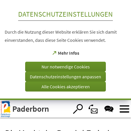
Inhalt anspringen
DATENSCHUTZEINSTELLUNGEN
Durch die Nutzung dieser Website erklären Sie sich damit
einverstanden, dass diese Seite Cookies verwendet.
(Öffnet
Mehr Infos
in
einem
Nur notwendige Cookies
neuen
Tab)
Datenschutzeinstellungen anpassen
Alle Cookies akzeptieren
Visuelle
Paderborn
Assistenzsoftware
öffnen.