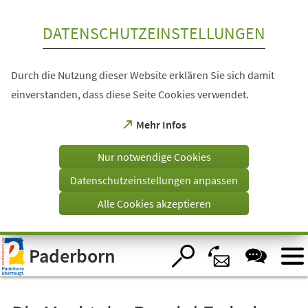
Inhalt anspringen
DATENSCHUTZEINSTELLUNGEN
Durch die Nutzung dieser Website erklären Sie sich damit
einverstanden, dass diese Seite Cookies verwendet.
(Öffnet
Mehr Infos
in
einem
Nur notwendige Cookies
neuen
Tab)
Datenschutzeinstellungen anpassen
Alle Cookies akzeptieren
Visuelle
Paderborn
Assistenzsoftware
öffnen.