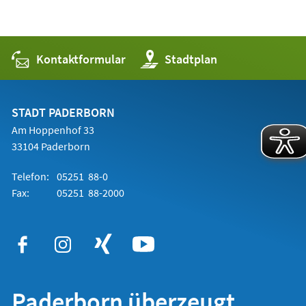
Kontaktformular
(Öffnet
Stadtplan
in
einem
neuen
Tab)
STADT PADERBORN
Am Hoppenhof 33
33104 Paderborn
Telefon:
05251 88-0
Fax:
05251 88-2000
Paderborn überzeugt.