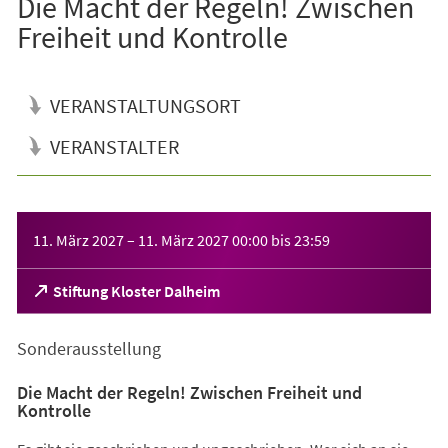
Die Macht der Regeln! Zwischen
Freiheit und Kontrolle
VERANSTALTUNGSORT
VERANSTALTER
Veranstaltungsinformationen
11. März 2027
–
11. März 2027
00:00
bis
23:59
(Öffnet
Stiftung Kloster Dalheim
in
einem
Sonderausstellung
neuen
Tab)
Die Macht der Regeln! Zwischen Freiheit und
Kontrolle