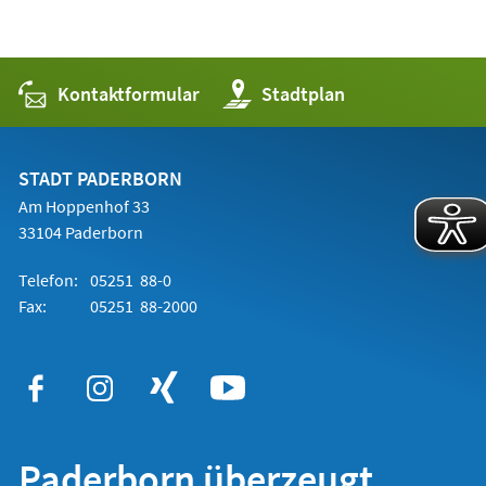
Kontaktformular
(Öffnet
Stadtplan
in
einem
neuen
Tab)
STADT PADERBORN
Am Hoppenhof 33
33104 Paderborn
Telefon:
05251 88-0
Fax:
05251 88-2000
Paderborn überzeugt.