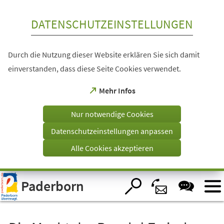
Inhalt anspringen
DATENSCHUTZEINSTELLUNGEN
Durch die Nutzung dieser Website erklären Sie sich damit
einverstanden, dass diese Seite Cookies verwendet.
(Öffnet
Mehr Infos
in
einem
Nur notwendige Cookies
neuen
Tab)
Datenschutzeinstellungen anpassen
Alle Cookies akzeptieren
Visuelle
Paderborn
Assistenzsoftware
öffnen.