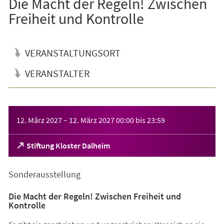
Die Macht der Regeln! Zwischen
Freiheit und Kontrolle
VERANSTALTUNGSORT
VERANSTALTER
Veranstaltungsinformationen
12. März 2027
–
12. März 2027
00:00
bis
23:59
(Öffnet
Stiftung Kloster Dalheim
in
einem
Sonderausstellung
neuen
Tab)
Die Macht der Regeln! Zwischen Freiheit und
Kontrolle