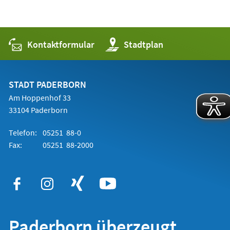
Kontaktformular
(Öffnet
Stadtplan
in
einem
neuen
Tab)
STADT PADERBORN
Am Hoppenhof 33
33104 Paderborn
Telefon:
05251 88-0
Fax:
05251 88-2000
Paderborn überzeugt.