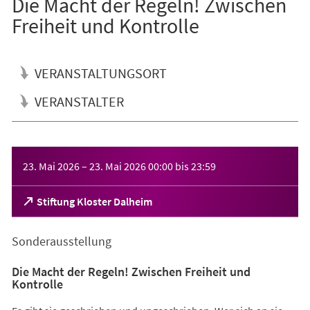
Die Macht der Regeln! Zwischen
Freiheit und Kontrolle
VERANSTALTUNGSORT
VERANSTALTER
Veranstaltungsinformationen
23. Mai 2026
–
23. Mai 2026
00:00
bis
23:59
(Öffnet
Stiftung Kloster Dalheim
in
einem
Sonderausstellung
neuen
Tab)
Die Macht der Regeln! Zwischen Freiheit und
Kontrolle