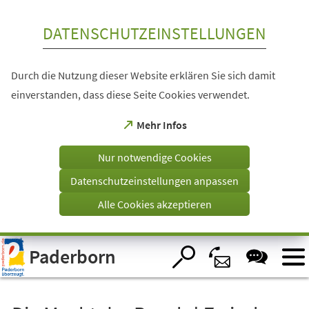
Inhalt anspringen
DATENSCHUTZEINSTELLUNGEN
Durch die Nutzung dieser Website erklären Sie sich damit
einverstanden, dass diese Seite Cookies verwendet.
(Öffnet
Mehr Infos
in
einem
Nur notwendige Cookies
neuen
Tab)
Datenschutzeinstellungen anpassen
Alle Cookies akzeptieren
Visuelle
Paderborn
Assistenzsoftware
öffnen.