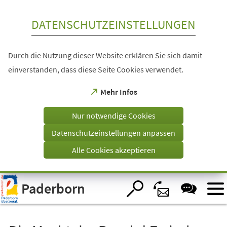
Inhalt anspringen
DATENSCHUTZEINSTELLUNGEN
Durch die Nutzung dieser Website erklären Sie sich damit
einverstanden, dass diese Seite Cookies verwendet.
(Öffnet
Mehr Infos
in
einem
Nur notwendige Cookies
neuen
Tab)
Datenschutzeinstellungen anpassen
Alle Cookies akzeptieren
Visuelle
Paderborn
Assistenzsoftware
öffnen.