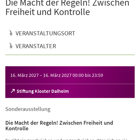
Die Macht der Regeln! Zwischen
Freiheit und Kontrolle
VERANSTALTUNGSORT
VERANSTALTER
Veranstaltungsinformationen
16. März 2027
–
16. März 2027
00:00
bis
23:59
(Öffnet
Stiftung Kloster Dalheim
in
einem
Sonderausstellung
neuen
Tab)
Die Macht der Regeln! Zwischen Freiheit und
Kontrolle