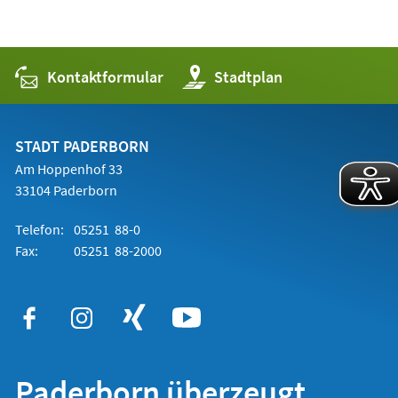
Kontaktformular
(Öffnet
Stadtplan
in
einem
neuen
Tab)
STADT PADERBORN
Am Hoppenhof 33
33104 Paderborn
Telefon:
05251 88-0
Fax:
05251 88-2000
Paderborn überzeugt.