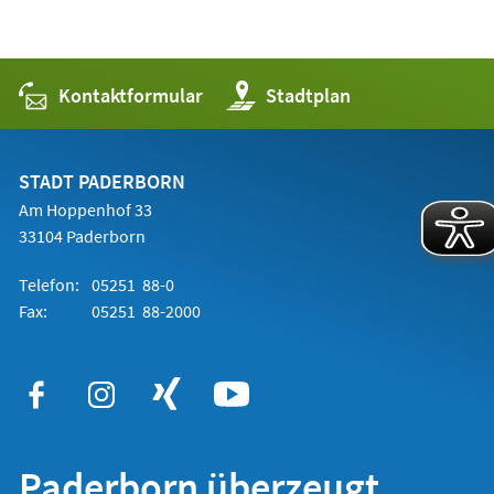
Kontaktformular
(Öffnet
Stadtplan
in
einem
neuen
Tab)
STADT PADERBORN
Am Hoppenhof 33
33104 Paderborn
Telefon:
05251 88-0
Fax:
05251 88-2000
Paderborn überzeugt.