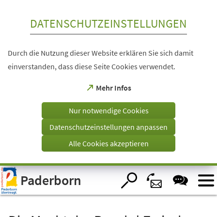
Inhalt anspringen
DATENSCHUTZEINSTELLUNGEN
Durch die Nutzung dieser Website erklären Sie sich damit
einverstanden, dass diese Seite Cookies verwendet.
(Öffnet
Mehr Infos
in
einem
Nur notwendige Cookies
neuen
Tab)
Datenschutzeinstellungen anpassen
Alle Cookies akzeptieren
Visuelle
Paderborn
Assistenzsoftware
öffnen.