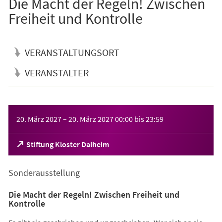
Die Macht der Regeln! Zwischen
Freiheit und Kontrolle
VERANSTALTUNGSORT
VERANSTALTER
Veranstaltungsinformationen
20. März 2027
–
20. März 2027
00:00
bis
23:59
(Öffnet
Stiftung Kloster Dalheim
in
einem
Sonderausstellung
neuen
Tab)
Die Macht der Regeln! Zwischen Freiheit und
Kontrolle