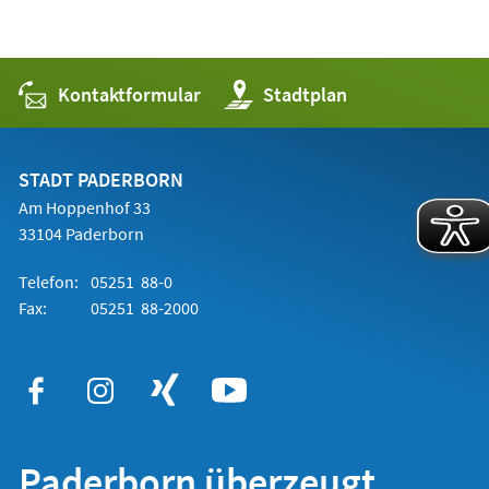
Kontaktformular
(Öffnet
Stadtplan
in
einem
neuen
Tab)
STADT PADERBORN
Am Hoppenhof 33
33104 Paderborn
Telefon:
05251 88-0
Fax:
05251 88-2000
Paderborn überzeugt.