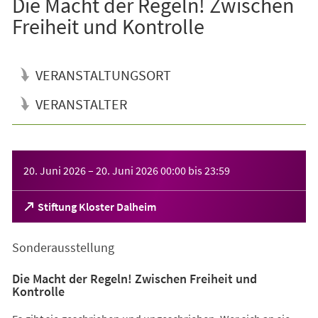
Die Macht der Regeln! Zwischen
Freiheit und Kontrolle
VERANSTALTUNGSORT
VERANSTALTER
Veranstaltungsinformationen
20. Juni 2026
–
20. Juni 2026
00:00
bis
23:59
(Öffnet
Stiftung Kloster Dalheim
in
einem
Sonderausstellung
neuen
Tab)
Die Macht der Regeln! Zwischen Freiheit und
Kontrolle