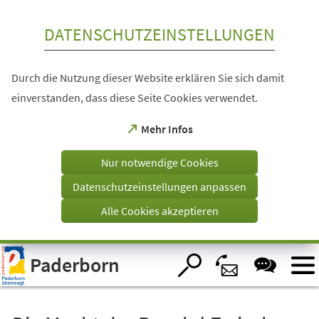
Inhalt anspringen
DATENSCHUTZEINSTELLUNGEN
Durch die Nutzung dieser Website erklären Sie sich damit
einverstanden, dass diese Seite Cookies verwendet.
(Öffnet
Mehr Infos
in
einem
Nur notwendige Cookies
neuen
Tab)
Datenschutzeinstellungen anpassen
Alle Cookies akzeptieren
Visuelle
Paderborn
Assistenzsoftware
öffnen.