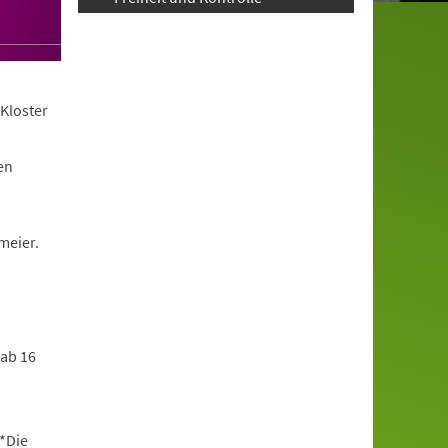
Kloster
en
meier.
 ab 16
*Die