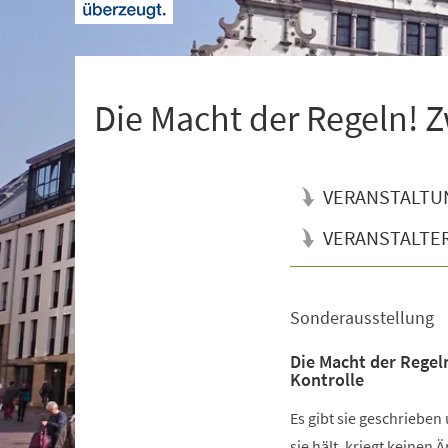
+
1
Die Macht der Regeln! Z
VERANSTALTU
VERANSTALTE
Sonderausstellung
Veranstaltungsinformationen
Die Macht der Regel
Kontrolle
Es gibt sie geschrieben
sie hält, kriegt keinen 