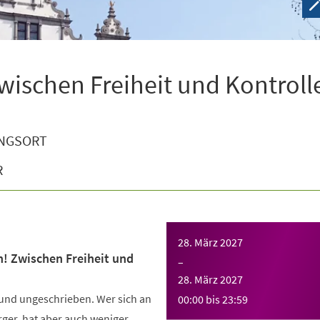
wischen Freiheit und Kontroll
NGSORT
R
28. März 2027
n! Zwischen Freiheit und
–
28. März 2027
 und ungeschrieben. Wer sich an
00:00
bis
23:59
Ärger, hat aber auch weniger