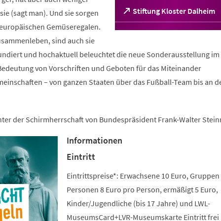
(Öffnet
Stiftung Kloster Dalheim
ie (sagt man). Und sie sorgen
in
n europäischen Gemüseregalen.
einem
sammenleben, sind auch sie
neuen
Tab)
fundiert und hochaktuell beleuchtet die neue Sonderausstellung im 
edeutung von Vorschriften und Geboten für das Miteinander
meinschaften – von ganzen Staaten über das Fußball-Team bis an d
unter der Schirmherrschaft von Bundespräsident Frank-Walter Stein
Informationen
Eintritt
Eintrittspreise*: Erwachsene 10 Euro, Gruppen
Personen 8 Euro pro Person, ermäßigt 5 Euro,
Kinder/Jugendliche (bis 17 Jahre) und LWL-
MuseumsCard+LVR-Museumskarte Eintritt frei 