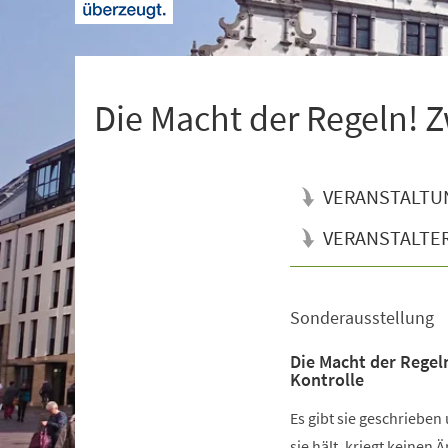
+
1
Die Macht der Regeln! Z
VERANSTALTU
VERANSTALTE
Sonderausstellung
Veranstaltungsinformationen
Die Macht der Regel
Kontrolle
Es gibt sie geschrieben
sie hält, kriegt keinen 