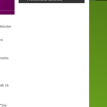
Kloster
en
meier.
 ab 16
*Die