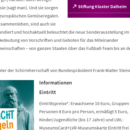
(Öffnet
Stiftung Kloster Dalheim
ie (sagt man). Und sie sorgen
in
n europäischen Gemüseregalen.
einem
sammenleben, sind auch sie
neuen
Tab)
fundiert und hochaktuell beleuchtet die neue Sonderausstellung im 
edeutung von Vorschriften und Geboten für das Miteinander
meinschaften – von ganzen Staaten über das Fußball-Team bis an d
unter der Schirmherrschaft von Bundespräsident Frank-Walter Stein
Informationen
Eintritt
Eintrittspreise*: Erwachsene 10 Euro, Gruppen
Personen 8 Euro pro Person, ermäßigt 5 Euro,
Kinder/Jugendliche (bis 17 Jahre) und LWL-
MuseumsCard+LVR-Museumskarte Eintritt frei 