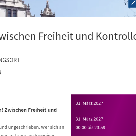
wischen Freiheit und Kontroll
NGSORT
R
31. März 2027
n! Zwischen Freiheit und
–
31. März 2027
 und ungeschrieben. Wer sich an
00:00
bis
23:59
Ärger, hat aber auch weniger