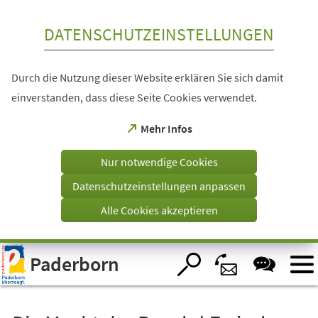
Inhalt anspringen
DATENSCHUTZEINSTELLUNGEN
Durch die Nutzung dieser Website erklären Sie sich damit
einverstanden, dass diese Seite Cookies verwendet.
(Öffnet
Mehr Infos
in
einem
Nur notwendige Cookies
neuen
Tab)
Datenschutzeinstellungen anpassen
Alle Cookies akzeptieren
Visuelle
Paderborn
Assistenzsoftware
öffnen.