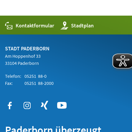
Kontaktformular
(Öffnet
Stadtplan
in
einem
neuen
Tab)
STADT PADERBORN
Am Hoppenhof 33
33104 Paderborn
Telefon:
05251 88-0
Fax:
05251 88-2000
Paderborn überzeugt.