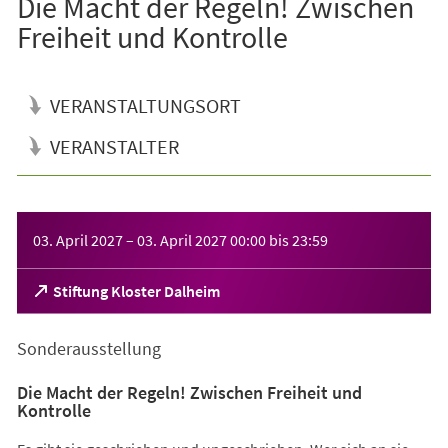
Die Macht der Regeln! Zwischen
Freiheit und Kontrolle
VERANSTALTUNGSORT
VERANSTALTER
Veranstaltungsinformationen
03. April 2027
–
03. April 2027
00:00
bis
23:59
(Öffnet
Stiftung Kloster Dalheim
in
einem
Sonderausstellung
neuen
Tab)
Die Macht der Regeln! Zwischen Freiheit und
Kontrolle