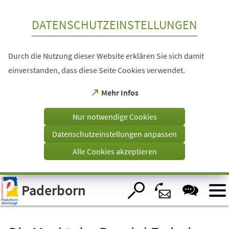
Inhalt anspringen
DATENSCHUTZEINSTELLUNGEN
Durch die Nutzung dieser Website erklären Sie sich damit
einverstanden, dass diese Seite Cookies verwendet.
(Öffnet
Mehr Infos
in
einem
Nur notwendige Cookies
neuen
Tab)
Datenschutzeinstellungen anpassen
Alle Cookies akzeptieren
Visuelle
Paderborn
Assistenzsoftware
öffnen.