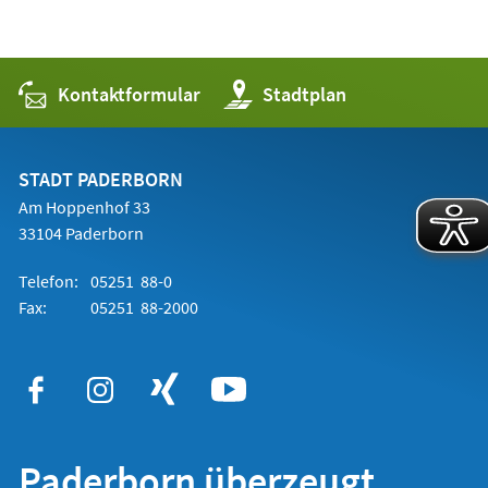
Kontaktformular
(Öffnet
Stadtplan
in
einem
neuen
Tab)
STADT PADERBORN
Am Hoppenhof 33
33104 Paderborn
Telefon:
05251 88-0
Fax:
05251 88-2000
Paderborn überzeugt.