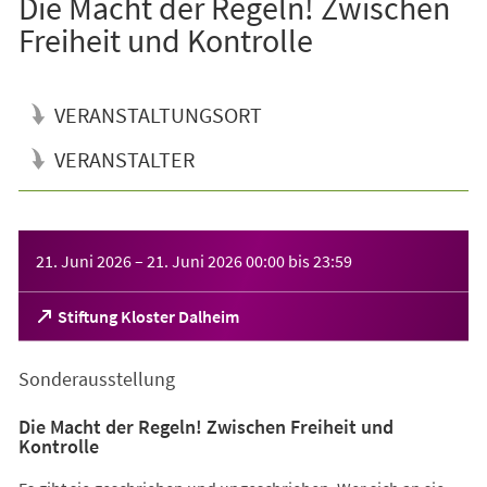
Die Macht der Regeln! Zwischen
Freiheit und Kontrolle
VERANSTALTUNGSORT
VERANSTALTER
Veranstaltungsinformationen
21. Juni 2026
–
21. Juni 2026
00:00
bis
23:59
(Öffnet
Stiftung Kloster Dalheim
in
einem
Sonderausstellung
neuen
Tab)
Die Macht der Regeln! Zwischen Freiheit und
Kontrolle