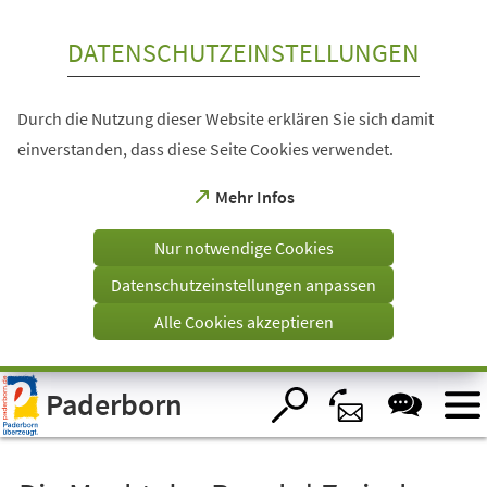
Inhalt anspringen
DATENSCHUTZEINSTELLUNGEN
Durch die Nutzung dieser Website erklären Sie sich damit
einverstanden, dass diese Seite Cookies verwendet.
(Öffnet
Mehr Infos
in
einem
Nur notwendige Cookies
neuen
Tab)
Datenschutzeinstellungen anpassen
Alle Cookies akzeptieren
Visuelle
Paderborn
Assistenzsoftware
öffnen.