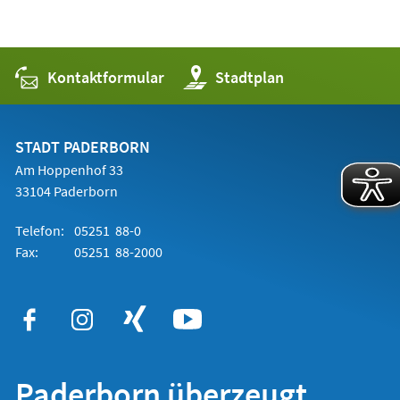
Kontaktformular
(Öffnet
Stadtplan
in
einem
neuen
Tab)
STADT PADERBORN
Am Hoppenhof 33
33104 Paderborn
Telefon:
05251 88-0
Fax:
05251 88-2000
Paderborn überzeugt.