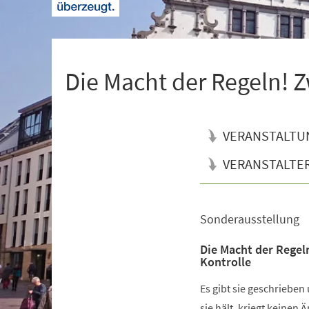
+
1
Die Macht der Regeln! Z
VERANSTALTU
VERANSTALTE
Sonderausstellung
Veranstaltungsinformationen
Die Macht der Regel
Kontrolle
Es gibt sie geschrieben
sie hält, kriegt keinen 