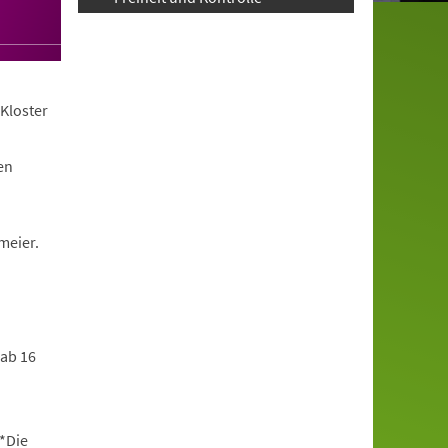
Kloster
en
meier.
 ab 16
*Die