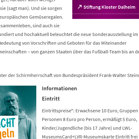
(Öffnet
Stiftung Kloster Dalheim
ie (sagt man). Und sie sorgen
in
n europäischen Gemüseregalen.
einem
sammenleben, sind auch sie
neuen
Tab)
fundiert und hochaktuell beleuchtet die neue Sonderausstellung im 
edeutung von Vorschriften und Geboten für das Miteinander
meinschaften – von ganzen Staaten über das Fußball-Team bis an d
unter der Schirmherrschaft von Bundespräsident Frank-Walter Stein
Informationen
Eintritt
Eintrittspreise*: Erwachsene 10 Euro, Gruppen
Personen 8 Euro pro Person, ermäßigt 5 Euro,
Kinder/Jugendliche (bis 17 Jahre) und LWL-
MuseumsCard+LVR-Museumskarte Eintritt frei 