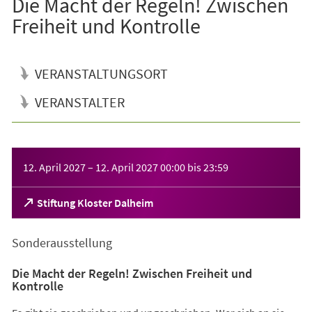
Die Macht der Regeln! Zwischen
Freiheit und Kontrolle
VERANSTALTUNGSORT
VERANSTALTER
Veranstaltungsinformationen
12. April 2027
–
12. April 2027
00:00
bis
23:59
(Öffnet
Stiftung Kloster Dalheim
in
einem
Sonderausstellung
neuen
Tab)
Die Macht der Regeln! Zwischen Freiheit und
Kontrolle