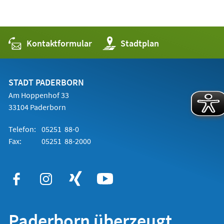
Kontaktformular
(Öffnet
Stadtplan
in
einem
neuen
Tab)
STADT PADERBORN
Am Hoppenhof 33
33104 Paderborn
Telefon:
05251 88-0
Fax:
05251 88-2000
Paderborn überzeugt.