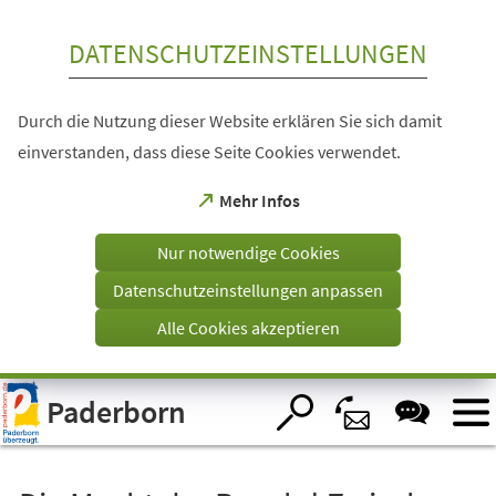
Inhalt anspringen
DATENSCHUTZEINSTELLUNGEN
Durch die Nutzung dieser Website erklären Sie sich damit
einverstanden, dass diese Seite Cookies verwendet.
(Öffnet
Mehr Infos
in
einem
Nur notwendige Cookies
neuen
Tab)
Datenschutzeinstellungen anpassen
Alle Cookies akzeptieren
Visuelle
Paderborn
Assistenzsoftware
öffnen.