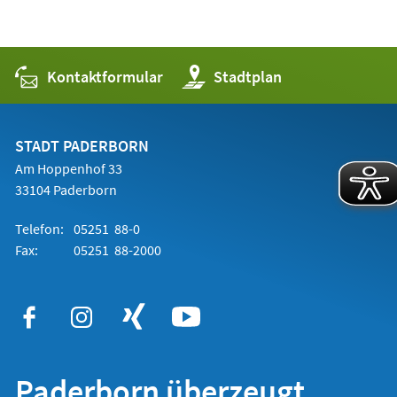
Kontaktformular
(Öffnet
Stadtplan
in
einem
neuen
Tab)
STADT PADERBORN
Am Hoppenhof 33
33104 Paderborn
Telefon:
05251 88-0
Fax:
05251 88-2000
Paderborn überzeugt.