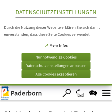
Inhalt anspringen
DATENSCHUTZEINSTELLUNGEN
Durch die Nutzung dieser Website erklären Sie sich damit
einverstanden, dass diese Seite Cookies verwendet.
(Öffnet
Mehr Infos
in
einem
Nur notwendige Cookies
neuen
Tab)
Datenschutzeinstellungen anpassen
Alle Cookies akzeptieren
Visuelle
Paderborn
Assistenzsoftware
öffnen.