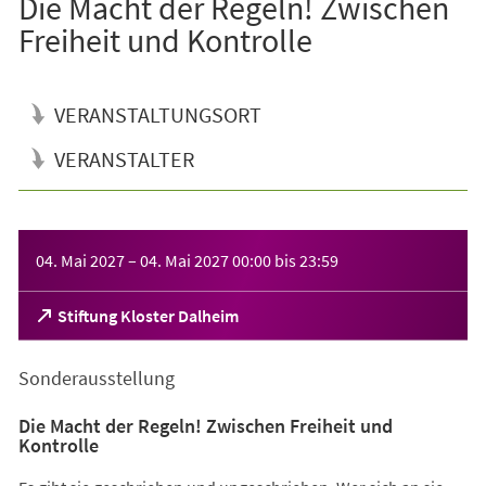
Die Macht der Regeln! Zwischen
Freiheit und Kontrolle
VERANSTALTUNGSORT
VERANSTALTER
Veranstaltungsinformationen
04. Mai 2027
–
04. Mai 2027
00:00
bis
23:59
(Öffnet
Stiftung Kloster Dalheim
in
einem
Sonderausstellung
neuen
Tab)
Die Macht der Regeln! Zwischen Freiheit und
Kontrolle