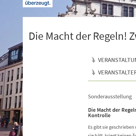
+
1
Die Macht der Regeln! Z
VERANSTALTU
VERANSTALTE
Sonderausstellung
Veranstaltungsinformationen
Die Macht der Regel
Kontrolle
Es gibt sie geschrieben
sie hält, kriegt keinen 