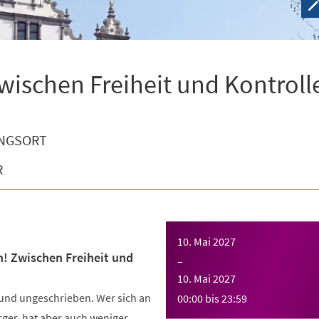
wischen Freiheit und Kontroll
NGSORT
R
10. Mai 2027
n! Zwischen Freiheit und
–
10. Mai 2027
 und ungeschrieben. Wer sich an
00:00
bis
23:59
Ärger, hat aber auch weniger