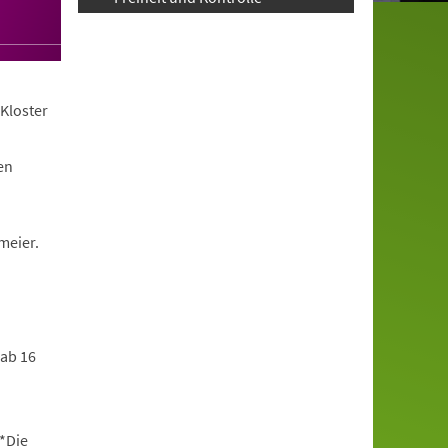
Kloster
en
meier.
 ab 16
*Die