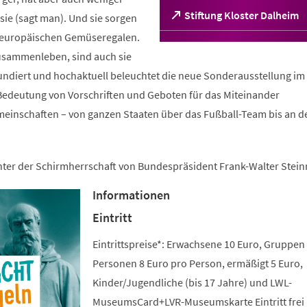
(Öffnet
Stiftung Kloster Dalheim
ie (sagt man). Und sie sorgen
in
n europäischen Gemüseregalen.
einem
sammenleben, sind auch sie
neuen
Tab)
fundiert und hochaktuell beleuchtet die neue Sonderausstellung im 
edeutung von Vorschriften und Geboten für das Miteinander
meinschaften – von ganzen Staaten über das Fußball-Team bis an d
unter der Schirmherrschaft von Bundespräsident Frank-Walter Stein
Informationen
Eintritt
Eintrittspreise*: Erwachsene 10 Euro, Gruppen
Personen 8 Euro pro Person, ermäßigt 5 Euro,
Kinder/Jugendliche (bis 17 Jahre) und LWL-
MuseumsCard+LVR-Museumskarte Eintritt frei 