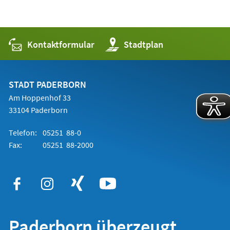
Kontaktformular
(Öffnet
Stadtplan
in
einem
neuen
Tab)
STADT PADERBORN
Am Hoppenhof 33
33104 Paderborn
Telefon:
05251 88-0
Fax:
05251 88-2000
Paderborn überzeugt.