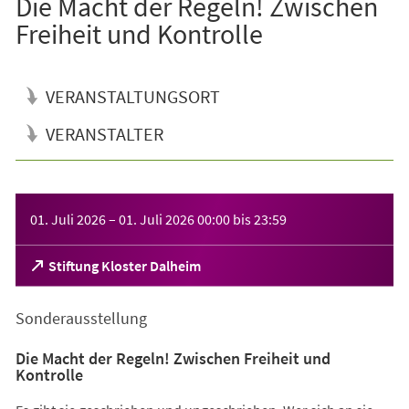
Die Macht der Regeln! Zwischen
Freiheit und Kontrolle
VERANSTALTUNGSORT
VERANSTALTER
Veranstaltungsinformationen
01. Juli 2026
–
01. Juli 2026
00:00
bis
23:59
(Öffnet
Stiftung Kloster Dalheim
in
einem
Sonderausstellung
neuen
Tab)
Die Macht der Regeln! Zwischen Freiheit und
Kontrolle