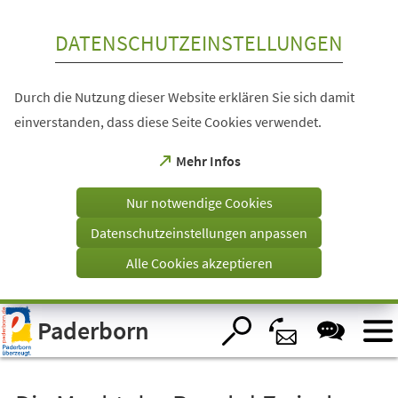
Inhalt anspringen
DATENSCHUTZEINSTELLUNGEN
Durch die Nutzung dieser Website erklären Sie sich damit
einverstanden, dass diese Seite Cookies verwendet.
(Öffnet
Mehr Infos
in
einem
Nur notwendige Cookies
neuen
Tab)
Datenschutzeinstellungen anpassen
Alle Cookies akzeptieren
Visuelle
Paderborn
Assistenzsoftware
öffnen.