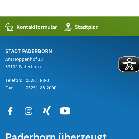
Kontaktformular
(Öffnet
Stadtplan
in
einem
neuen
Tab)
STADT PADERBORN
Am Hoppenhof 33
33104 Paderborn
Telefon:
05251 88-0
Fax:
05251 88-2000
Paderborn überzeugt.