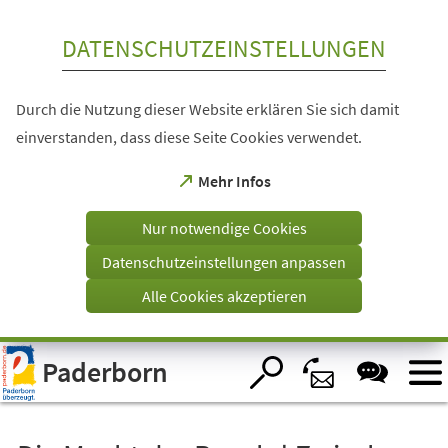
Inhalt anspringen
DATENSCHUTZEINSTELLUNGEN
Durch die Nutzung dieser Website erklären Sie sich damit
einverstanden, dass diese Seite Cookies verwendet.
(Öffnet
Mehr Infos
in
einem
Nur notwendige Cookies
neuen
Tab)
Datenschutzeinstellungen anpassen
Alle Cookies akzeptieren
Visuelle
Paderborn
Assistenzsoftware
öffnen.