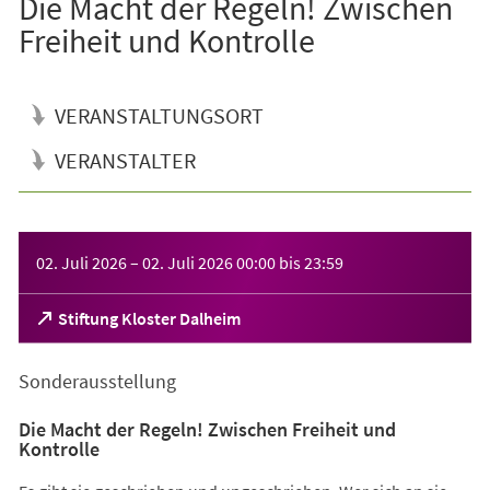
Die Macht der Regeln! Zwischen
Freiheit und Kontrolle
VERANSTALTUNGSORT
VERANSTALTER
Veranstaltungsinformationen
02. Juli 2026
–
02. Juli 2026
00:00
bis
23:59
(Öffnet
Stiftung Kloster Dalheim
in
einem
Sonderausstellung
neuen
Tab)
Die Macht der Regeln! Zwischen Freiheit und
Kontrolle