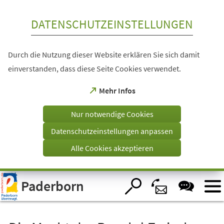
Inhalt anspringen
DATENSCHUTZEINSTELLUNGEN
Durch die Nutzung dieser Website erklären Sie sich damit
einverstanden, dass diese Seite Cookies verwendet.
(Öffnet
Mehr Infos
in
einem
Nur notwendige Cookies
neuen
Tab)
Datenschutzeinstellungen anpassen
Alle Cookies akzeptieren
Visuelle
Paderborn
Assistenzsoftware
öffnen.