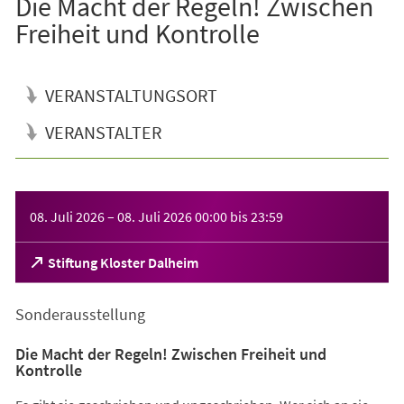
Die Macht der Regeln! Zwischen
Freiheit und Kontrolle
VERANSTALTUNGSORT
VERANSTALTER
Veranstaltungsinformationen
08. Juli 2026
–
08. Juli 2026
00:00
bis
23:59
(Öffnet
Stiftung Kloster Dalheim
in
einem
Sonderausstellung
neuen
Tab)
Die Macht der Regeln! Zwischen Freiheit und
Kontrolle