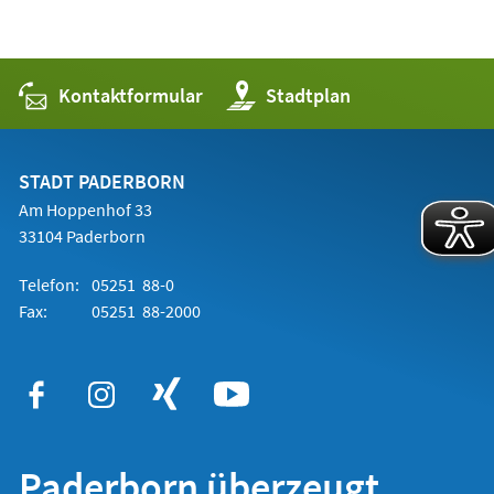
Kontaktformular
(Öffnet
Stadtplan
in
einem
neuen
Tab)
STADT PADERBORN
Am Hoppenhof 33
33104 Paderborn
Telefon:
05251 88-0
Fax:
05251 88-2000
Paderborn überzeugt.