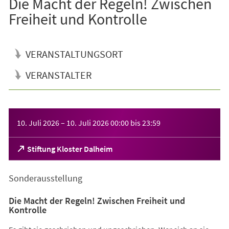
Die Macht der Regeln! Zwischen
Freiheit und Kontrolle
VERANSTALTUNGSORT
VERANSTALTER
Veranstaltungsinformationen
10. Juli 2026
–
10. Juli 2026
00:00
bis
23:59
(Öffnet
Stiftung Kloster Dalheim
in
einem
Sonderausstellung
neuen
Tab)
Die Macht der Regeln! Zwischen Freiheit und
Kontrolle