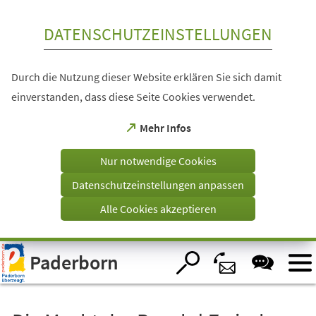
Inhalt anspringen
DATENSCHUTZEINSTELLUNGEN
Durch die Nutzung dieser Website erklären Sie sich damit
einverstanden, dass diese Seite Cookies verwendet.
(Öffnet
Mehr Infos
in
einem
Nur notwendige Cookies
neuen
Tab)
Datenschutzeinstellungen anpassen
Alle Cookies akzeptieren
Visuelle
Paderborn
Assistenzsoftware
öffnen.