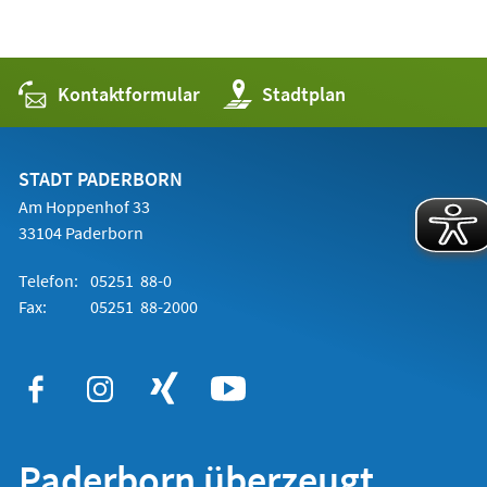
Kontaktformular
(Öffnet
Stadtplan
in
einem
neuen
Tab)
STADT PADERBORN
Am Hoppenhof 33
33104 Paderborn
Telefon:
05251 88-0
Fax:
05251 88-2000
Paderborn überzeugt.