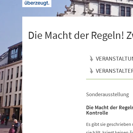
+
1
Die Macht der Regeln! Z
VERANSTALTU
VERANSTALTE
Sonderausstellung
Veranstaltungsinformationen
Die Macht der Regel
Kontrolle
Es gibt sie geschrieben
sie hält, kriegt keinen 