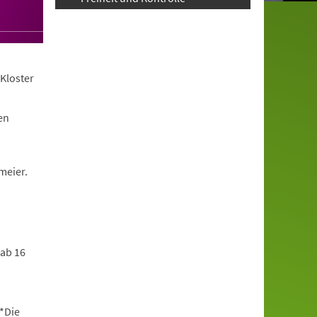
Kloster
en
meier.
 ab 16
*Die