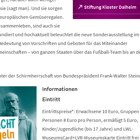
(Öffnet
Stiftung Kloster Dalheim
ie (sagt man). Und sie sorgen
in
n europäischen Gemüseregalen.
einem
sammenleben, sind auch sie
neuen
Tab)
fundiert und hochaktuell beleuchtet die neue Sonderausstellung im 
edeutung von Vorschriften und Geboten für das Miteinander
meinschaften – von ganzen Staaten über das Fußball-Team bis an d
unter der Schirmherrschaft von Bundespräsident Frank-Walter Stein
Informationen
Eintritt
Eintrittspreise*: Erwachsene 10 Euro, Gruppen
Personen 8 Euro pro Person, ermäßigt 5 Euro,
Kinder/Jugendliche (bis 17 Jahre) und LWL-
MuseumsCard+LVR-Museumskarte Eintritt frei 