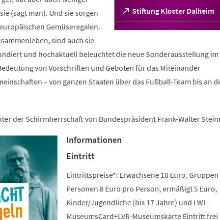
(Öffnet
Stiftung Kloster Dalheim
ie (sagt man). Und sie sorgen
in
n europäischen Gemüseregalen.
einem
sammenleben, sind auch sie
neuen
Tab)
fundiert und hochaktuell beleuchtet die neue Sonderausstellung im 
edeutung von Vorschriften und Geboten für das Miteinander
meinschaften – von ganzen Staaten über das Fußball-Team bis an d
unter der Schirmherrschaft von Bundespräsident Frank-Walter Stein
Informationen
Eintritt
Eintrittspreise*: Erwachsene 10 Euro, Gruppen
Personen 8 Euro pro Person, ermäßigt 5 Euro,
Kinder/Jugendliche (bis 17 Jahre) und LWL-
MuseumsCard+LVR-Museumskarte Eintritt frei 