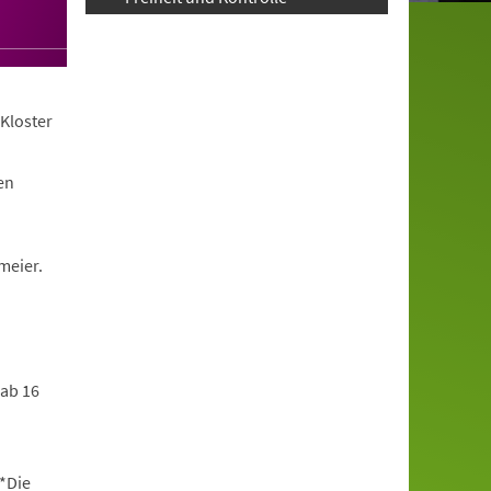
Kloster
en
meier.
 ab 16
*Die