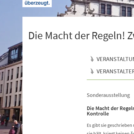
+
1
Die Macht der Regeln! Z
VERANSTALTU
VERANSTALTE
Sonderausstellung
Veranstaltungsinformationen
Die Macht der Regel
Kontrolle
Es gibt sie geschrieben
sie hält, kriegt keinen 