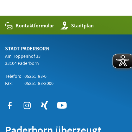
Kontaktformular
(Öffnet
Stadtplan
in
einem
neuen
Tab)
STADT PADERBORN
Am Hoppenhof 33
33104 Paderborn
Telefon:
05251 88-0
Fax:
05251 88-2000
Paderborn überzeugt.