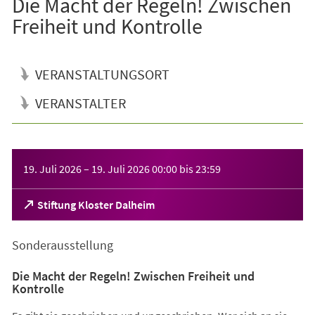
Die Macht der Regeln! Zwischen
Freiheit und Kontrolle
VERANSTALTUNGSORT
VERANSTALTER
Veranstaltungsinformationen
19. Juli 2026
–
19. Juli 2026
00:00
bis
23:59
(Öffnet
Stiftung Kloster Dalheim
in
einem
Sonderausstellung
neuen
Tab)
Die Macht der Regeln! Zwischen Freiheit und
Kontrolle