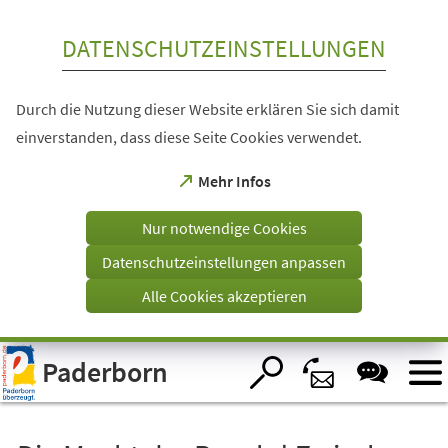
Inhalt anspringen
DATENSCHUTZEINSTELLUNGEN
Durch die Nutzung dieser Website erklären Sie sich damit
einverstanden, dass diese Seite Cookies verwendet.
(Öffnet
Mehr Infos
in
einem
Nur notwendige Cookies
neuen
Tab)
Datenschutzeinstellungen anpassen
Alle Cookies akzeptieren
Visuelle
Paderborn
Assistenzsoftware
öffnen.