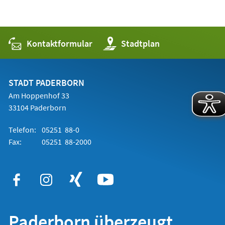
Kontaktformular
(Öffnet
Stadtplan
in
einem
neuen
Tab)
STADT PADERBORN
Am Hoppenhof 33
33104 Paderborn
Telefon:
05251 88-0
Fax:
05251 88-2000
Paderborn überzeugt.