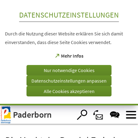
Inhalt anspringen
DATENSCHUTZEINSTELLUNGEN
Durch die Nutzung dieser Website erklären Sie sich damit
einverstanden, dass diese Seite Cookies verwendet.
(Öffnet
Mehr Infos
in
einem
Nur notwendige Cookies
neuen
Tab)
Datenschutzeinstellungen anpassen
Alle Cookies akzeptieren
Visuelle
Paderborn
Assistenzsoftware
öffnen.