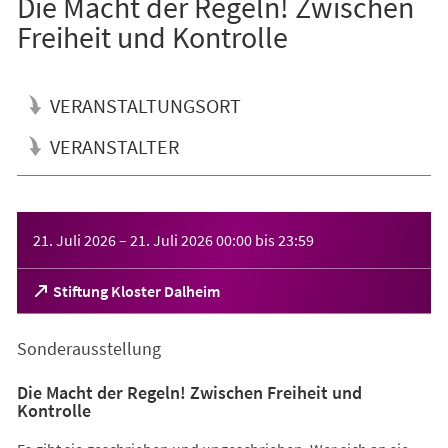
Die Macht der Regeln! Zwischen
Freiheit und Kontrolle
VERANSTALTUNGSORT
VERANSTALTER
Veranstaltungsinformationen
21. Juli 2026
–
21. Juli 2026
00:00
bis
23:59
(Öffnet
Stiftung Kloster Dalheim
in
einem
Sonderausstellung
neuen
Tab)
Die Macht der Regeln! Zwischen Freiheit und
Kontrolle