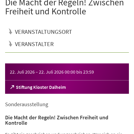
Die Macht der Regeln! Zwischen
Freiheit und Kontrolle
VERANSTALTUNGSORT
VERANSTALTER
Veranstaltungsinformationen
22. Juli 2026
–
22. Juli 2026
00:00
bis
23:59
(Öffnet
Stiftung Kloster Dalheim
in
einem
Sonderausstellung
neuen
Tab)
Die Macht der Regeln! Zwischen Freiheit und
Kontrolle