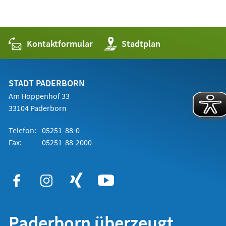
Kontaktformular
(Öffnet
Stadtplan
in
einem
neuen
Tab)
STADT PADERBORN
Am Hoppenhof 33
33104 Paderborn
Telefon:
05251 88-0
Fax:
05251 88-2000
Paderborn überzeugt.