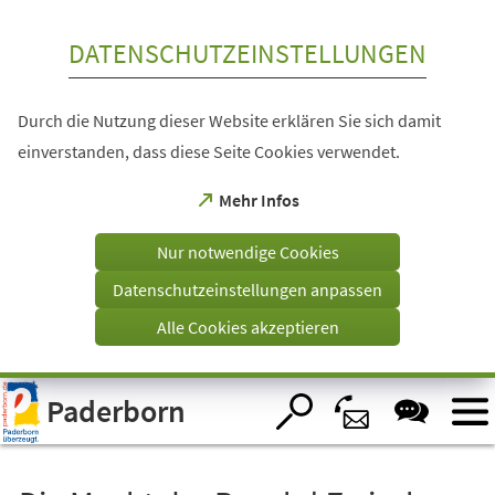
Inhalt anspringen
DATENSCHUTZEINSTELLUNGEN
Durch die Nutzung dieser Website erklären Sie sich damit
einverstanden, dass diese Seite Cookies verwendet.
(Öffnet
Mehr Infos
in
einem
Nur notwendige Cookies
neuen
Tab)
Datenschutzeinstellungen anpassen
Alle Cookies akzeptieren
Visuelle
Paderborn
Assistenzsoftware
öffnen.