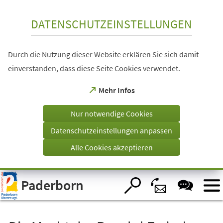
Inhalt anspringen
DATENSCHUTZEINSTELLUNGEN
Durch die Nutzung dieser Website erklären Sie sich damit
einverstanden, dass diese Seite Cookies verwendet.
(Öffnet
Mehr Infos
in
einem
Nur notwendige Cookies
neuen
Tab)
Datenschutzeinstellungen anpassen
Alle Cookies akzeptieren
Visuelle
Paderborn
Assistenzsoftware
öffnen.