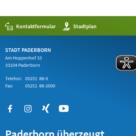
Kontaktformular
(Öffnet
Stadtplan
in
einem
neuen
Tab)
STADT PADERBORN
Am Hoppenhof 33
33104 Paderborn
Telefon:
05251 88-0
Fax:
05251 88-2000
Paderborn überzeugt.