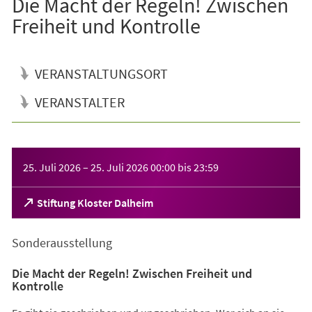
Die Macht der Regeln! Zwischen
Freiheit und Kontrolle
VERANSTALTUNGSORT
VERANSTALTER
Veranstaltungsinformationen
25. Juli 2026
–
25. Juli 2026
00:00
bis
23:59
(Öffnet
Stiftung Kloster Dalheim
in
einem
Sonderausstellung
neuen
Tab)
Die Macht der Regeln! Zwischen Freiheit und
Kontrolle