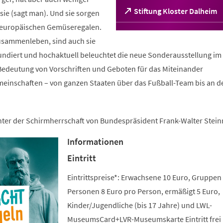
(Öffnet
Stiftung Kloster Dalheim
ie (sagt man). Und sie sorgen
in
n europäischen Gemüseregalen.
einem
sammenleben, sind auch sie
neuen
Tab)
fundiert und hochaktuell beleuchtet die neue Sonderausstellung im 
edeutung von Vorschriften und Geboten für das Miteinander
meinschaften – von ganzen Staaten über das Fußball-Team bis an d
unter der Schirmherrschaft von Bundespräsident Frank-Walter Stein
Informationen
Eintritt
Eintrittspreise*: Erwachsene 10 Euro, Gruppen
Personen 8 Euro pro Person, ermäßigt 5 Euro,
Kinder/Jugendliche (bis 17 Jahre) und LWL-
MuseumsCard+LVR-Museumskarte Eintritt frei 