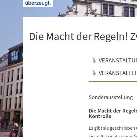
+
1
Die Macht der Regeln! Z
VERANSTALTU
VERANSTALTE
Sonderausstellung
Veranstaltungsinformationen
Die Macht der Regel
Kontrolle
Es gibt sie geschrieben
sie hält, kriegt keinen 