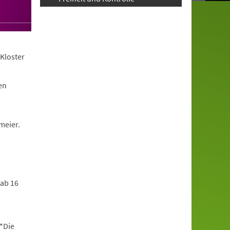
Kloster
en
meier.
 ab 16
*Die