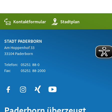
Kontaktformular
(Öffnet
Stadtplan
in
einem
neuen
Tab)
STADT PADERBORN
Am Hoppenhof 33
33104 Paderborn
Telefon:
05251 88-0
Fax:
05251 88-2000
Paderborn überzeugt.