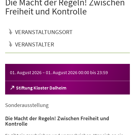
Die Macht der Regeln! Zwischen
Freiheit und Kontrolle
VERANSTALTUNGSORT
VERANSTALTER
Veranstaltungsinformationen
01. August 2026
–
01. August 2026
00:00
bis
23:59
(Öffnet
Stiftung Kloster Dalheim
in
einem
Sonderausstellung
neuen
Tab)
Die Macht der Regeln! Zwischen Freiheit und
Kontrolle