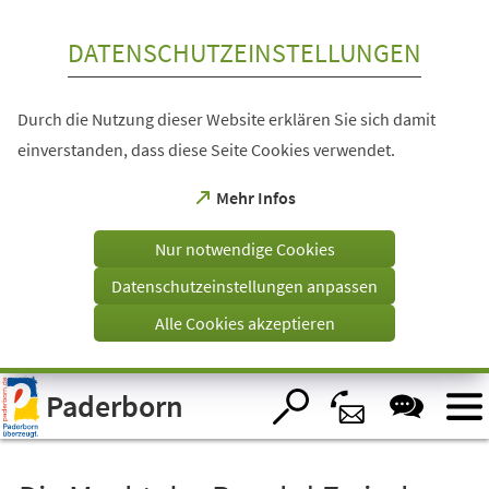
Inhalt anspringen
DATENSCHUTZEINSTELLUNGEN
Durch die Nutzung dieser Website erklären Sie sich damit
einverstanden, dass diese Seite Cookies verwendet.
(Öffnet
Mehr Infos
in
einem
Nur notwendige Cookies
neuen
Tab)
Datenschutzeinstellungen anpassen
Alle Cookies akzeptieren
Visuelle
Paderborn
Assistenzsoftware
öffnen.