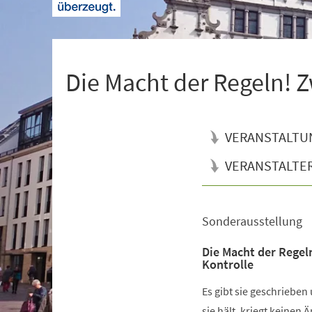
+
1
Die Macht der Regeln! Z
VERANSTALTU
VERANSTALTE
Sonderausstellung
Veranstaltungsinformationen
Die Macht der Regel
Kontrolle
Es gibt sie geschrieben
sie hält, kriegt keinen 