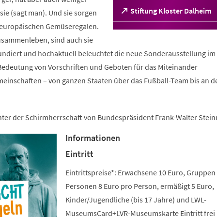
(Öffnet
Stiftung Kloster Dalheim
ie (sagt man). Und sie sorgen
in
n europäischen Gemüseregalen.
einem
sammenleben, sind auch sie
neuen
Tab)
fundiert und hochaktuell beleuchtet die neue Sonderausstellung im 
edeutung von Vorschriften und Geboten für das Miteinander
meinschaften – von ganzen Staaten über das Fußball-Team bis an d
unter der Schirmherrschaft von Bundespräsident Frank-Walter Stein
Informationen
Eintritt
Eintrittspreise*: Erwachsene 10 Euro, Gruppen
Personen 8 Euro pro Person, ermäßigt 5 Euro,
Kinder/Jugendliche (bis 17 Jahre) und LWL-
MuseumsCard+LVR-Museumskarte Eintritt frei 