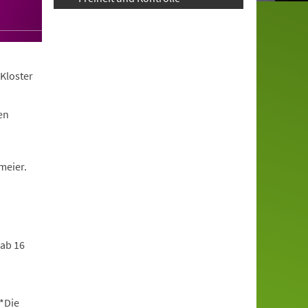
Kloster
en
meier.
 ab 16
*Die