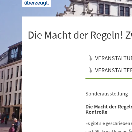
+
1
Die Macht der Regeln! Z
VERANSTALTU
VERANSTALTE
Sonderausstellung
Veranstaltungsinformationen
Die Macht der Regel
Kontrolle
Es gibt sie geschrieben
sie hält, kriegt keinen 