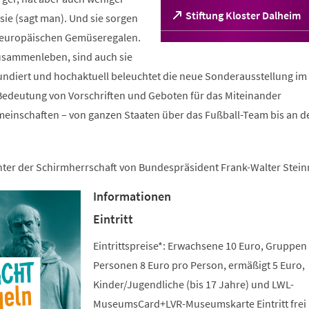
(Öffnet
Stiftung Kloster Dalheim
ie (sagt man). Und sie sorgen
in
n europäischen Gemüseregalen.
einem
sammenleben, sind auch sie
neuen
Tab)
fundiert und hochaktuell beleuchtet die neue Sonderausstellung im 
edeutung von Vorschriften und Geboten für das Miteinander
meinschaften – von ganzen Staaten über das Fußball-Team bis an d
unter der Schirmherrschaft von Bundespräsident Frank-Walter Stein
Informationen
Eintritt
Eintrittspreise*: Erwachsene 10 Euro, Gruppen
Personen 8 Euro pro Person, ermäßigt 5 Euro,
Kinder/Jugendliche (bis 17 Jahre) und LWL-
MuseumsCard+LVR-Museumskarte Eintritt frei 