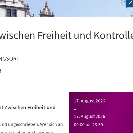
wischen Freiheit und Kontroll
NGSORT
R
17. August 2026
n! Zwischen Freiheit und
–
17. August 2026
 und ungeschrieben. Wer sich an
00:00
bis
23:59
Ärger, hat aber auch weniger