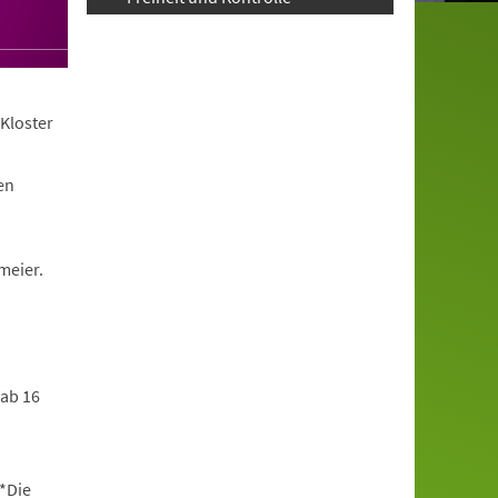
Kloster
en
meier.
 ab 16
*Die