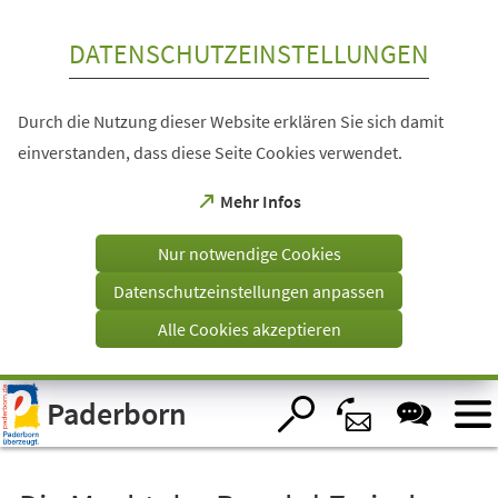
Inhalt anspringen
DATENSCHUTZEINSTELLUNGEN
Durch die Nutzung dieser Website erklären Sie sich damit
einverstanden, dass diese Seite Cookies verwendet.
(Öffnet
Mehr Infos
in
einem
Nur notwendige Cookies
neuen
Tab)
Datenschutzeinstellungen anpassen
Alle Cookies akzeptieren
Visuelle
Paderborn
Assistenzsoftware
öffnen.