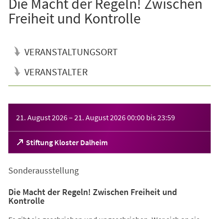
Die Macht der Regeln! Zwischen
Freiheit und Kontrolle
VERANSTALTUNGSORT
VERANSTALTER
Veranstaltungsinformationen
21. August 2026
–
21. August 2026
00:00
bis
23:59
(Öffnet
Stiftung Kloster Dalheim
in
einem
Sonderausstellung
neuen
Tab)
Die Macht der Regeln! Zwischen Freiheit und
Kontrolle