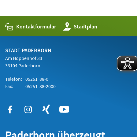
Kontaktformular
(Öffnet
Stadtplan
in
einem
neuen
Tab)
STADT PADERBORN
Am Hoppenhof 33
33104 Paderborn
Telefon:
05251 88-0
Fax:
05251 88-2000
Paderborn überzeugt.