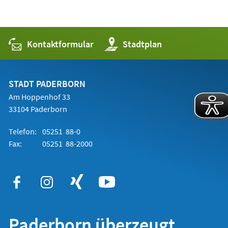
Kontaktformular
(Öffnet
Stadtplan
in
einem
neuen
Tab)
STADT PADERBORN
Am Hoppenhof 33
33104 Paderborn
Telefon:
05251 88-0
Fax:
05251 88-2000
Paderborn überzeugt.