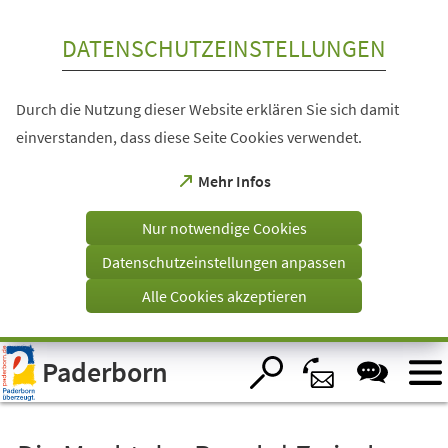
Inhalt anspringen
DATENSCHUTZEINSTELLUNGEN
Durch die Nutzung dieser Website erklären Sie sich damit
einverstanden, dass diese Seite Cookies verwendet.
(Öffnet
Mehr Infos
in
einem
Nur notwendige Cookies
neuen
Tab)
Datenschutzeinstellungen anpassen
Alle Cookies akzeptieren
Visuelle
Paderborn
Assistenzsoftware
öffnen.