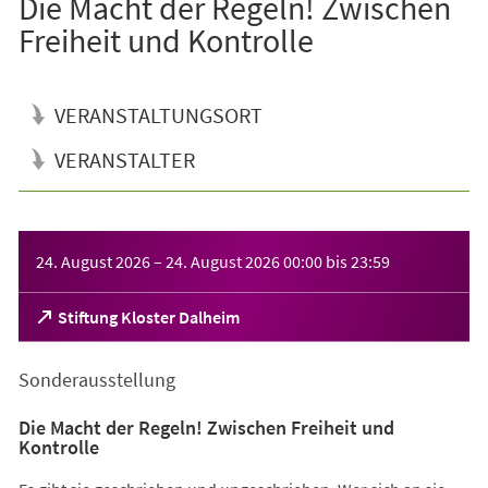
Die Macht der Regeln! Zwischen
Freiheit und Kontrolle
VERANSTALTUNGSORT
VERANSTALTER
Veranstaltungsinformationen
24. August 2026
–
24. August 2026
00:00
bis
23:59
(Öffnet
Stiftung Kloster Dalheim
in
einem
Sonderausstellung
neuen
Tab)
Die Macht der Regeln! Zwischen Freiheit und
Kontrolle