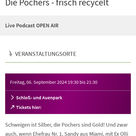
Die Pochers - frisch recycelt
Live Podcast OPEN AIR
VERANSTALTUNGSORTE
Veranstaltungsinformationen
Freitag, 06. September 2024
19:30
bis
21:30
Schloß- und Auenpark
(Öffnet
Tickets hier:
in
einem
Schweigen ist Silber, die Pochers sind Gold! Und zwar
neuen
Tab)
auch, wenn Ehefrau Nr. 1, Sandy aus Miami, mit Ex Olli