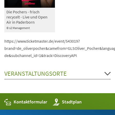
Die Pochers - frisch
recycelt - Live und Open
Air in Paderborn
© s2 Management
https://www.ticketmaster.de/event/543019?
brand=de_oliverpocher&camefrom=GLSOliver_Pocher&langua
de&subchannel_id=1&track=DiscoveryAPI
VERANSTALTUNGSORTE
Kontaktformular
(Öffnet
Stadtplan
in
einem