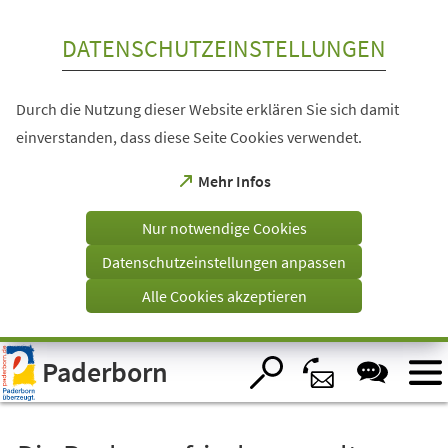
Inhalt anspringen
DATENSCHUTZEINSTELLUNGEN
Durch die Nutzung dieser Website erklären Sie sich damit
einverstanden, dass diese Seite Cookies verwendet.
(Öffnet
Mehr Infos
in
einem
Nur notwendige Cookies
neuen
Tab)
Datenschutzeinstellungen anpassen
Alle Cookies akzeptieren
Visuelle
Paderborn
Assistenzsoftware
öffnen.