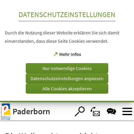
Inhalt anspringen
DATENSCHUTZEINSTELLUNGEN
Durch die Nutzung dieser Website erklären Sie sich damit
einverstanden, dass diese Seite Cookies verwendet.
(Öffnet
Mehr Infos
in
einem
Nur notwendige Cookies
neuen
Tab)
Datenschutzeinstellungen anpassen
Alle Cookies akzeptieren
Visuelle
Paderborn
Assistenzsoftware
öffnen.