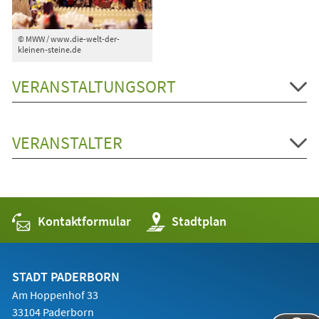
© MWW / www.die-welt-der-
kleinen-steine.de
VERANSTALTUNGSORT
VERANSTALTER
Kontaktformular
(Öffnet
Stadtplan
in
einem
neuen
Tab)
STADT PADERBORN
Am Hoppenhof 33
33104 Paderborn