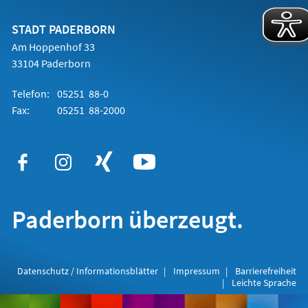
einem
neuen
Tab)
STADT PADERBORN
Am Hoppenhof 33
33104 Paderborn
Telefon:
05251 88-0
Fax:
05251 88-2000
Paderborn überzeugt.
Datenschutz / Informationsblätter
Impressum
Barrierefreiheit
Leichte Sprache