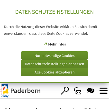
Inhalt anspringen
DATENSCHUTZEINSTELLUNGEN
Durch die Nutzung dieser Website erklären Sie sich damit
einverstanden, dass diese Seite Cookies verwendet.
(Öffnet
Mehr Infos
in
einem
Nur notwendige Cookies
neuen
Tab)
Datenschutzeinstellungen anpassen
Alle Cookies akzeptieren
Visuelle
Paderborn
Assistenzsoftware
öffnen.