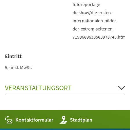
fotoreportage-
diashow/die-ersten-
internationalen-bilder-
der-extrem-seltenen-
7198689633583978745.html
Eintritt
5,- inkl. MwSt.
VERANSTALTUNGSORT
Kontaktformular
(Öffnet
Stadtplan
in