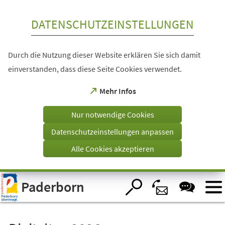
Inhalt anspringen
DATENSCHUTZEINSTELLUNGEN
Durch die Nutzung dieser Website erklären Sie sich damit
einverstanden, dass diese Seite Cookies verwendet.
(Öffnet
Mehr Infos
in
einem
Nur notwendige Cookies
neuen
Tab)
Datenschutzeinstellungen anpassen
Alle Cookies akzeptieren
Visuelle
Paderborn
Assistenzsoftware
öffnen.