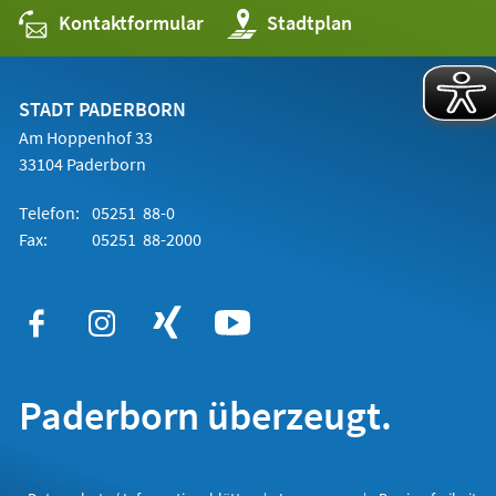
Kontaktformular
(Öffnet
Stadtplan
in
einem
neuen
Tab)
STADT PADERBORN
Am Hoppenhof 33
33104 Paderborn
Telefon:
05251 88-0
Fax:
05251 88-2000
Paderborn überzeugt.