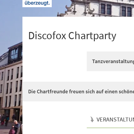
+
1
Discofox Chartparty
Tanzveranstaltun
Die Chartfreunde freuen sich auf einen schö
VERANSTALTU