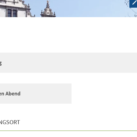
g
nen Abend
NGSORT