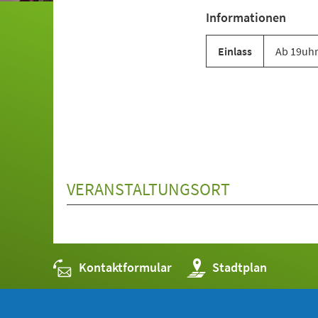
Informationen
Veranstaltungsinformationen
Einlass
Ab 19uhr
VERANSTALTUNGSORT
Kontaktformular
(Öffnet
Stadtplan
in
einem
neuen