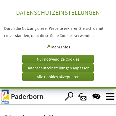
Inhalt anspringen
DATENSCHUTZEINSTELLUNGEN
Durch die Nutzung dieser Website erklären Sie sich damit
einverstanden, dass diese Seite Cookies verwendet.
(Öffnet
Mehr Infos
in
einem
Nur notwendige Cookies
neuen
Tab)
Datenschutzeinstellungen anpassen
Alle Cookies akzeptieren
Visuelle
Paderborn
Assistenzsoftware
öffnen.