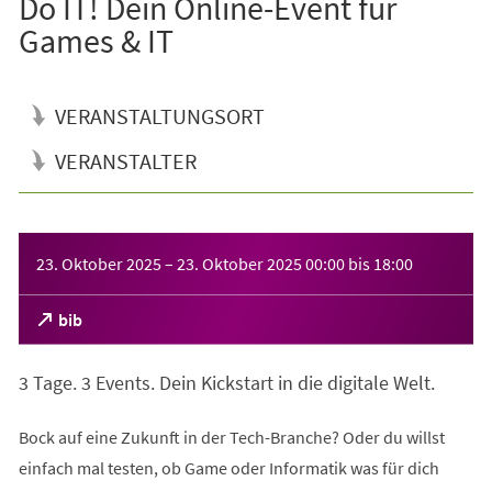
Do IT! Dein Online-Event für
Games & IT
VERANSTALTUNGSORT
VERANSTALTER
Veranstaltungsinformationen
23. Oktober 2025
–
23. Oktober 2025
00:00
bis
18:00
(Öffnet
bib
in
einem
3 Tage. 3 Events. Dein Kickstart in die digitale Welt.
neuen
Tab)
Bock auf eine Zukunft in der Tech-Branche? Oder du willst
einfach mal testen, ob Game oder Informatik was für dich