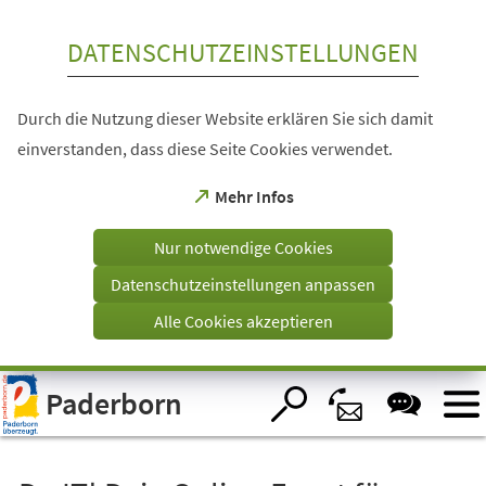
Inhalt anspringen
DATENSCHUTZEINSTELLUNGEN
Durch die Nutzung dieser Website erklären Sie sich damit
einverstanden, dass diese Seite Cookies verwendet.
(Öffnet
Mehr Infos
in
einem
Nur notwendige Cookies
neuen
Tab)
Datenschutzeinstellungen anpassen
Alle Cookies akzeptieren
Visuelle
Paderborn
Assistenzsoftware
öffnen.