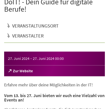
DoIT! - Dein Guide für digitale
Berufe!
VERANSTALTUNGSORT
VERANSTALTER
Veranstaltungsinformationen
27. Juni 2024
–
27. Juni 2024
00:00
(Öffnet
Zur Website
in
einem
Erfahre mehr über deine Möglichkeiten in der IT!
neuen
Tab)
Vom 13. bis 27. Juni bieten wir euch eine Vielzahl von
Events an!