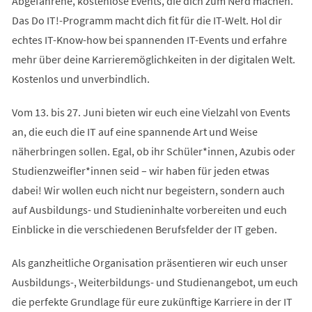
Abgefahrene, kostenlose Events, die dich zum Nerd machen.
Das Do IT!-Pro­gramm macht dich fit für die IT-Welt. Hol dir
ech­tes IT-Know-how bei span­nen­den IT-Events und erfahre
mehr über deine Karrieremöglichkeiten in der digitalen Welt.
Kos­ten­los und un­ver­bind­lich.
Vom 13. bis 27. Juni bieten wir euch eine Vielzahl von Events
an, die euch die IT auf eine spannende Art und Weise
näherbringen sollen. Egal, ob ihr Schüler*innen, Azubis oder
Studienzweifler*innen seid – wir haben für jeden etwas
dabei! Wir wollen euch nicht nur begeistern, sondern auch
auf Ausbildungs- und Studieninhalte vorbereiten und euch
Einblicke in die verschiedenen Berufsfelder der IT geben.
Als ganzheitliche Organisation präsentieren wir euch unser
Ausbildungs-, Weiterbildungs- und Studienangebot, um euch
die perfekte Grundlage für eure zukünftige Karriere in der IT