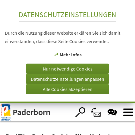
Inhalt anspringen
DATENSCHUTZEINSTELLUNGEN
Durch die Nutzung dieser Website erklären Sie sich damit
einverstanden, dass diese Seite Cookies verwendet.
(Öffnet
Mehr Infos
in
einem
Nur notwendige Cookies
neuen
Tab)
Datenschutzeinstellungen anpassen
Alle Cookies akzeptieren
Visuelle
Paderborn
Assistenzsoftware
öffnen.