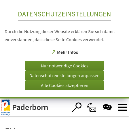
Inhalt anspringen
DATENSCHUTZEINSTELLUNGEN
Durch die Nutzung dieser Website erklären Sie sich damit
einverstanden, dass diese Seite Cookies verwendet.
(Öffnet
Mehr Infos
in
einem
Nur notwendige Cookies
neuen
Tab)
Datenschutzeinstellungen anpassen
Alle Cookies akzeptieren
Visuelle
Paderborn
Assistenzsoftware
öffnen.