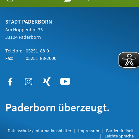
in
einem
neuen
Tab)
STADT PADERBORN
Am Hoppenhof 33
33104 Paderborn
Telefon:
05251 88-0
Fax:
05251 88-2000
Paderborn überzeugt.
Datenschutz / Informationsblätter
Impressum
Barrierefreiheit
Leichte Sprache