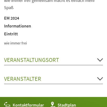
wie immer frei! gemeinsam macht es einfach mehr
Spaß
EM 2024
Informationen
Eintritt
wie immer frei
VERANSTALTUNGSORT
VERANSTALTER
Kontaktformular
(Öffnet
Stadtplan