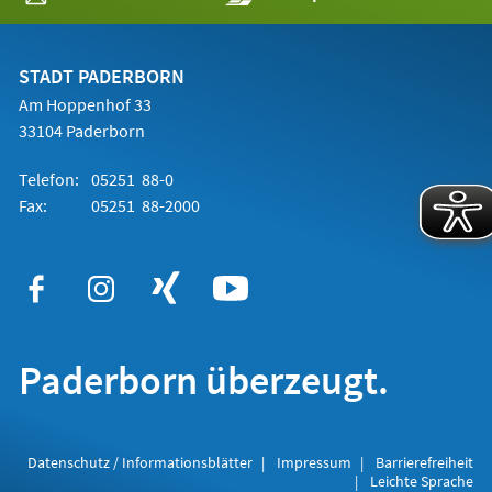
in
einem
neuen
Tab)
STADT PADERBORN
Am Hoppenhof 33
33104 Paderborn
Telefon:
05251 88-0
Fax:
05251 88-2000
Paderborn überzeugt.
Datenschutz / Informationsblätter
Impressum
Barrierefreiheit
Leichte Sprache