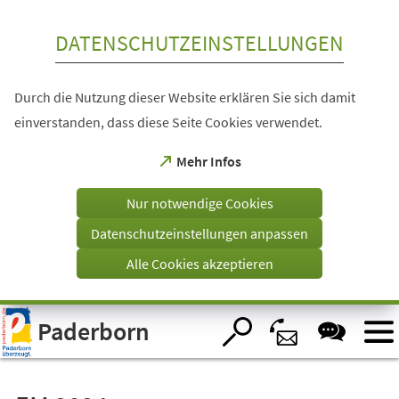
Inhalt anspringen
DATENSCHUTZEINSTELLUNGEN
Durch die Nutzung dieser Website erklären Sie sich damit
einverstanden, dass diese Seite Cookies verwendet.
(Öffnet
Mehr Infos
in
einem
Nur notwendige Cookies
neuen
Tab)
Datenschutzeinstellungen anpassen
Alle Cookies akzeptieren
Visuelle
Paderborn
Assistenzsoftware
öffnen.