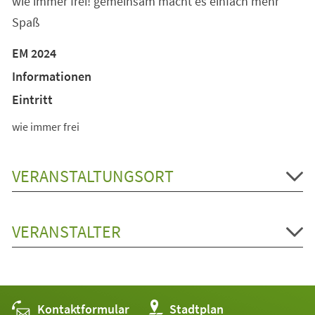
wie immer frei! gemeinsam macht es einfach mehr
Spaß
EM 2024
Informationen
Eintritt
wie immer frei
VERANSTALTUNGSORT
VERANSTALTER
Kontaktformular
(Öffnet
Stadtplan