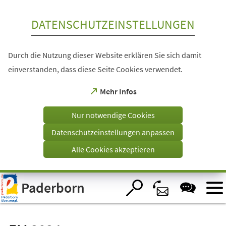
Inhalt anspringen
DATENSCHUTZEINSTELLUNGEN
Durch die Nutzung dieser Website erklären Sie sich damit
einverstanden, dass diese Seite Cookies verwendet.
(Öffnet
Mehr Infos
in
einem
Nur notwendige Cookies
neuen
Tab)
Datenschutzeinstellungen anpassen
Alle Cookies akzeptieren
Visuelle
Paderborn
Assistenzsoftware
öffnen.