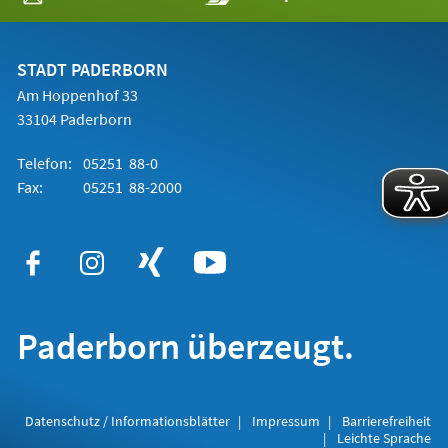
in
einem
neuen
Tab)
STADT PADERBORN
Am Hoppenhof 33
33104 Paderborn
Telefon:
05251 88-0
Fax:
05251 88-2000
Paderborn überzeugt.
Datenschutz / Informationsblätter
Impressum
Barrierefreiheit
Leichte Sprache