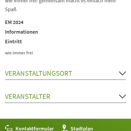
wie immer frei! gemeinsam macht es einfach mehr
Spaß
EM 2024
Informationen
Eintritt
wie immer frei
VERANSTALTUNGSORT
VERANSTALTER
Kontaktformular
(Öffnet
Stadtplan