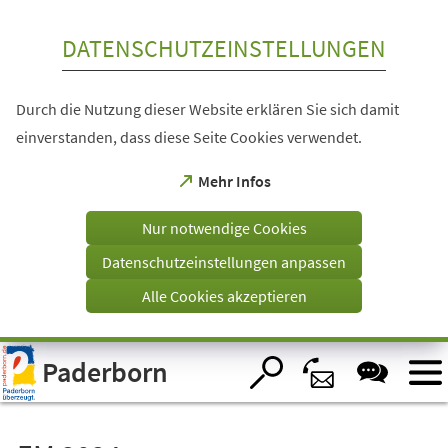
Inhalt anspringen
DATENSCHUTZEINSTELLUNGEN
Durch die Nutzung dieser Website erklären Sie sich damit
einverstanden, dass diese Seite Cookies verwendet.
(Öffnet
Mehr Infos
in
einem
Nur notwendige Cookies
neuen
Tab)
Datenschutzeinstellungen anpassen
Alle Cookies akzeptieren
Visuelle
Paderborn
Assistenzsoftware
öffnen.