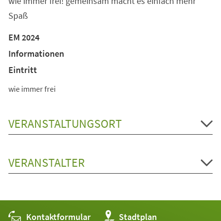
wie immer frei! gemeinsam macht es einfach mehr
Spaß
EM 2024
Informationen
Eintritt
wie immer frei
VERANSTALTUNGSORT
VERANSTALTER
Kontaktformular
(Öffnet
Stadtplan