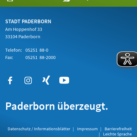
in
einem
neuen
Tab)
STADT PADERBORN
Am Hoppenhof 33
33104 Paderborn
Telefon:
05251 88-0
Fax:
05251 88-2000
Paderborn überzeugt.
Datenschutz / Informationsblätter
Impressum
Barrierefreiheit
Leichte Sprache