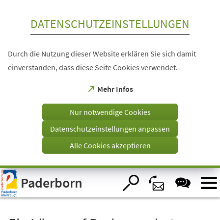
Inhalt anspringen
DATENSCHUTZEINSTELLUNGEN
Durch die Nutzung dieser Website erklären Sie sich damit
einverstanden, dass diese Seite Cookies verwendet.
(Öffnet
Mehr Infos
in
einem
Nur notwendige Cookies
neuen
Tab)
Datenschutzeinstellungen anpassen
Alle Cookies akzeptieren
Visuelle
Paderborn
Assistenzsoftware
öffnen.