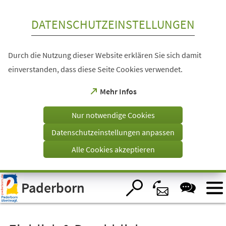
Inhalt anspringen
DATENSCHUTZEINSTELLUNGEN
Durch die Nutzung dieser Website erklären Sie sich damit
einverstanden, dass diese Seite Cookies verwendet.
(Öffnet
Mehr Infos
in
einem
Nur notwendige Cookies
neuen
Tab)
Datenschutzeinstellungen anpassen
Alle Cookies akzeptieren
Visuelle
Paderborn
Assistenzsoftware
öffnen.