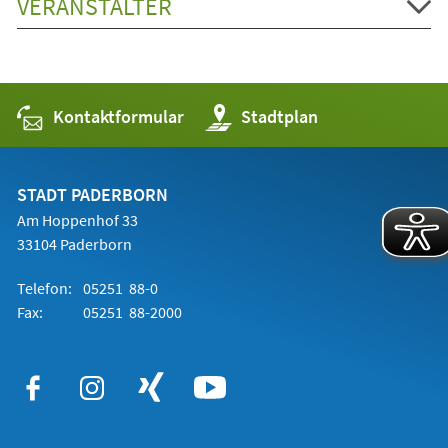
VERANSTALTER
Kontaktformular
(Öffnet
Stadtplan
in
einem
neuen
Tab)
STADT PADERBORN
Am Hoppenhof 33
33104 Paderborn
Telefon:
05251 88-0
Fax:
05251 88-2000