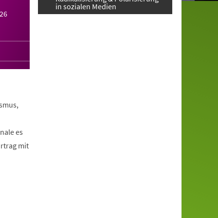
in sozialen Medien
026
ismus,
nale es
rtrag mit