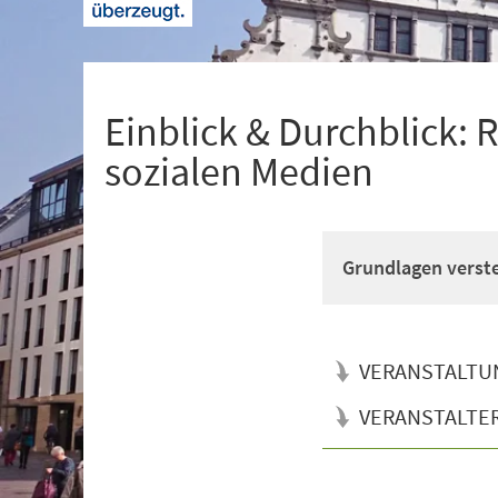
+
1
Einblick & Durchblick: R
sozialen Medien
Grundlagen verste
VERANSTALTU
VERANSTALTE