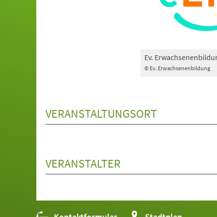
Ev. Erwachsenenbildu
© Ev. Erwachsenenbildung
VERANSTALTUNGSORT
VERANSTALTER
Kontaktformular
(Öffnet
Stadtplan