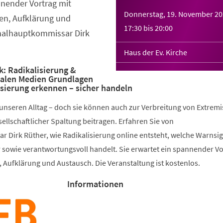
nnender Vortrag mit
Donnerstag, 19. November 2
en, Aufklärung und
17:30
bis
20:00
nalhauptkommissar Dirk
Haus der Ev. Kirche
k: Radikalisierung &
zialen Medien Grundlagen
isierung erkennen – sicher handeln
unseren Alltag – doch sie können auch zur Verbreitung von Extrem
llschaftlicher Spaltung beitragen. Erfahren Sie von
 Dirk Rüther, wie Radikalisierung online entsteht, welche Warnsig
 sowie verantwortungsvoll handelt. Sie erwartet ein spannender Vo
 Aufklärung und Austausch. Die Veranstaltung ist kostenlos.
Informationen